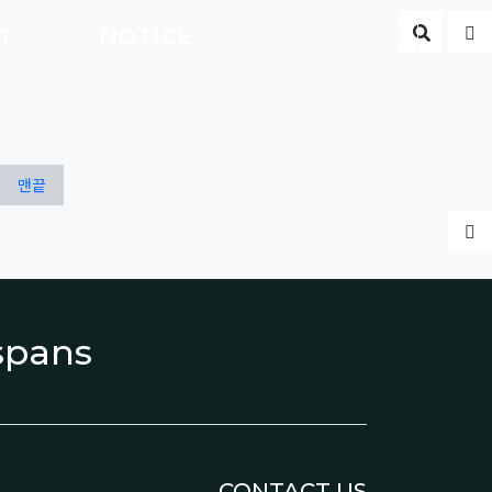
게시판 
글
CT
NOTICE
ENG
맨끝
글
espans
CONTACT US