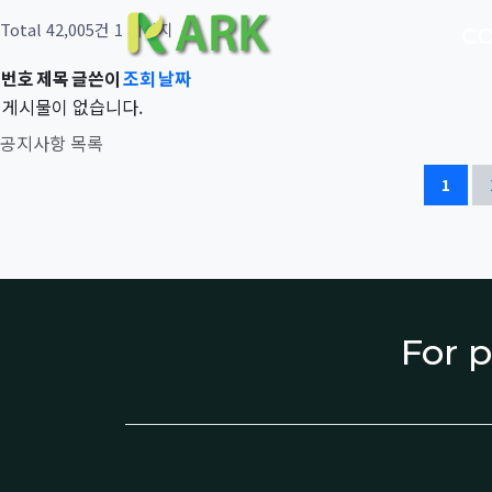
Total 42,005건
1 페이지
C
번호
제목
글쓴이
조회
날짜
게시물이 없습니다.
공지사항 목록
1
For p