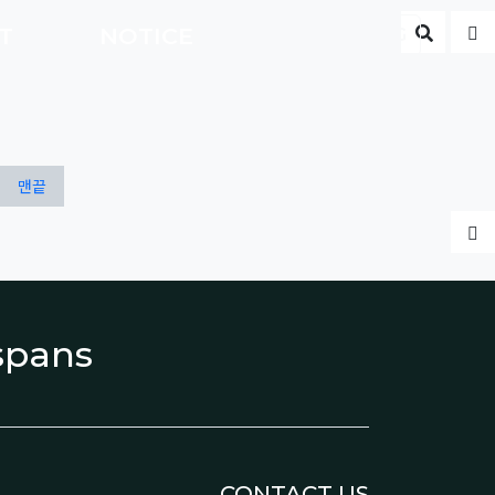
게시판 
글
CT
NOTICE
ENG
맨끝
글
espans
CONTACT US