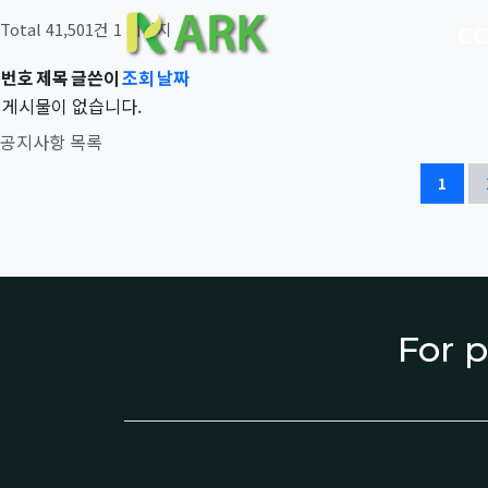
Total 41,501건
1 페이지
C
번호
제목
글쓴이
조회
날짜
게시물이 없습니다.
공지사항 목록
1
For p